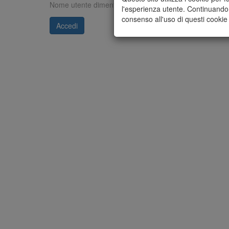
Nome utente dimenticato?
Clicca qui
l'esperienza utente. Continuando 
consenso all'uso di questi cookie
Accedi