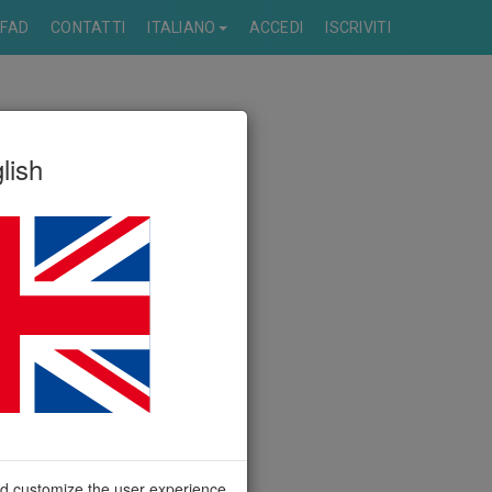
FAD
CONTATTI
ITALIANO
ACCEDI
ISCRIVITI
lish
nd customize the user experience.