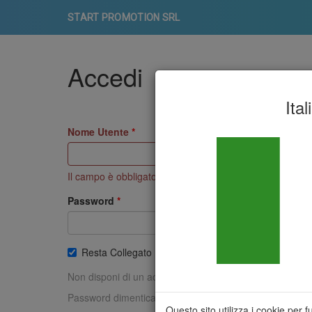
START PROMOTION SRL
Accedi
Ital
Nome Utente
Il campo è obbligatorio
Password
Resta Collegato
Non disponi di un account?
Iscriviti
Password dimenticata?
Clicca qui
Questo sito utilizza i cookie per 