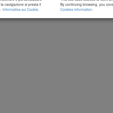
la navigazione si presta il
By continuing browsing, you cons
 -
Informativa sui Cookie
.
Cookies information
.