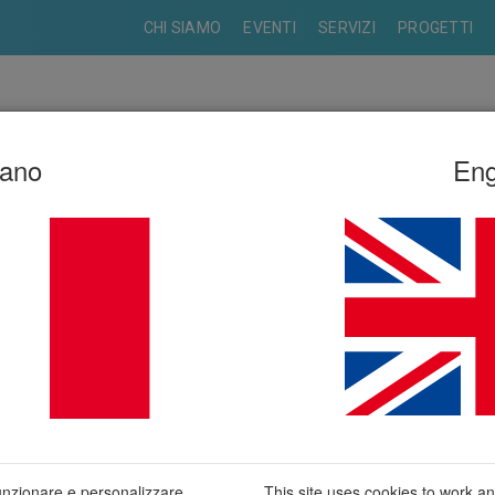
CHI SIAMO
EVENTI
SERVIZI
PROGETTI
iano
Eng
funzionare e personalizzare
This site uses cookies to work a