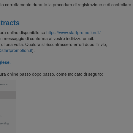
erito correttamente durante la procedura di registrazione e di controllare
tracts
ura online disponibile su
https://www.startpromotion.it/
n messaggio di conferma al vostro indirizzo email.
di una volta. Qualora si riscontrassero errori dopo l’invio,
@startpromotion.it
).
glese.
edura online passo dopo passo, come indicato di seguito:
 menu a
r)
esenting