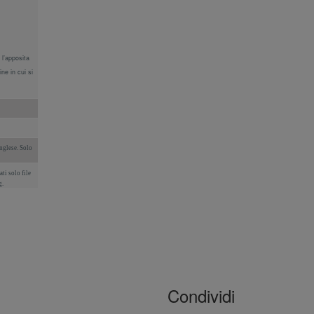
 l’apposita
ine in cui si
nglese. Solo
ati solo file
g.
Condividi