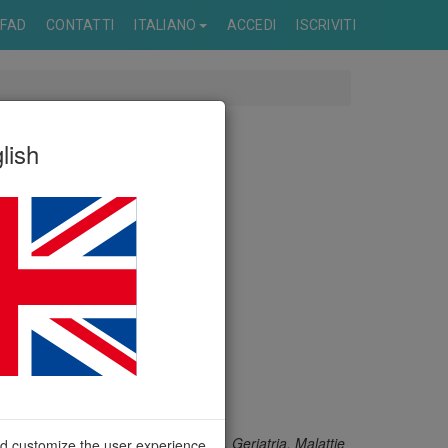
FAD
CONTATTI
ITALIANO
ACCEDI
ISCRIVITI
lish
, Roma
Farmacologia e Tossicologia Clinica, Geriatria, Malattie
nd customize the user experience.