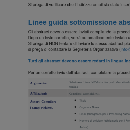
Si prega di verificare che l’indirizzo email sia stato ins
Linee guida sottomissione abs
Gli abstract devono essere inviati compilando la proced
Dopo un invio corretto, verrà automaticamente inviato u
Si prega di NON tentare di inviare lo stesso abstract più 
si prega di contattare la Segreteria Organizzativa (
info
Tutti gli abstract devono essere redatti in lingua in
Per un corretto invio dell’abstract, completare la proc
Selezionare il tema dell’abstract tra quelli elencati nel
Argomento:
tendina.
Affiliazioni:
Compilare i campi richiesti.
Titolo
Autori: Compilare
Cognome Nome
i campi richiesti.
Email (obbligatoria per il Presenting Autho
Numero di cellulare (obbligatorio per il Pr
Author)