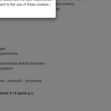
Medicina fisica e riabilitazione, Medicina interna,
ent to the use of these cookies -
patologia, Neurologia, Neuroradiologia,
sichiatria.
ogia
 psichiatrica
comotricità dell'età Evolutiva
 studenti
ida - protocolli – procedure
tro il 15 aprile p.v.