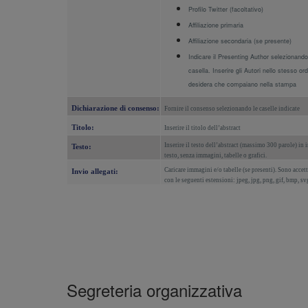
Profilo Twitter (facoltativo)
Affiliazione primaria
Affiliazione secondaria (se presente)
Indicare il Presenting Author selezionando
casella. Inserire gli Autori nello stesso ord
desidera che compaiano nella stampa
Dichiarazione
di
consenso:
Fornire il consenso selezionando le caselle indicate
Titolo:
Inserire il titolo dell’abstract
Inserire il testo dell’abstract
(massimo
300 parole) in i
Testo:
testo, senza immagini, tabelle o grafici.
Caricare immagini e/o tabelle (se presenti).
Sono
accett
Invio
allegati:
con le seguenti estensioni: jpeg, jpg, png, gif, bmp, sv
Segreteria organizzativa