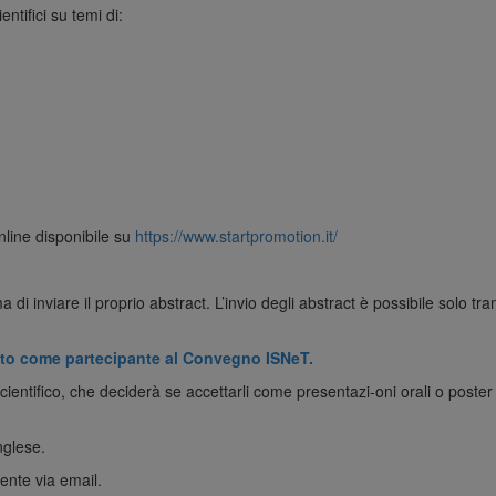
entifici su temi di:
line disponibile su
https://www.startpromotion.it/
a di inviare il proprio abstract. L’invio degli abstract è possibile solo tr
rato come partecipante al Convegno ISNeT.
 Scientifico, che deciderà se accettarli come presentazi-oni orali o post
nglese.
ente via email.