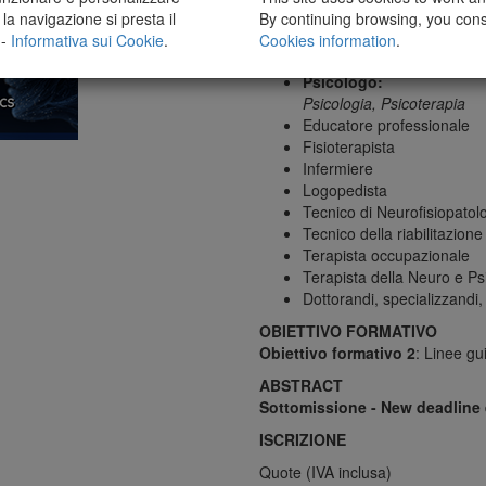
dell’apparato respiratorio, 
la navigazione si presta il
By continuing browsing, you cons
Neurochirurgia, Neurofisio
 -
Informativa sui Cookie
.
Cookies information
.
Neuropsichiatria infantile, P
Psicologo:
Psicologia, Psicoterapia
Educatore professionale
Fisioterapista
Infermiere
Logopedista
Tecnico di Neurofisiopatol
Tecnico della riabilitazione
Terapista occupazionale
Terapista della Neuro e Psi
Dottorandi, specializzandi,
OBIETTIVO FORMATIVO
Obiettivo formativo 2
: Linee gu
ABSTRACT
Sottomissione - New deadline en
ISCRIZIONE
Quote (IVA inclusa)