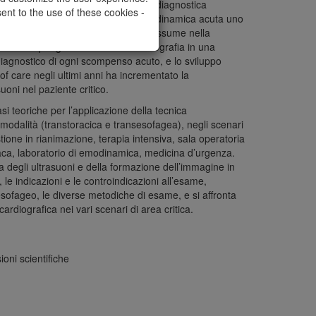
mpiego della tecnica ultrasonica nella diagnostica
ent to the use of these cookies -
o nello scenario dell’instabilità emodinamica acuta uno
ella rilevanza che tale diagnostica assume nella
della ESC pongono inoltre l’ecocardiografia in una
diagnostico di ogni scompenso acuto, e lo sviluppo
 of care negli ultimi anni ha incrementato la
uoni nel paziente critico.
asi teoriche per l’applicazione della tecnica
 modalità (transtoracica e transesofagea), negli scenari
tione in rianimazione, terapia intensiva, sala operatoria
iaca, laboratorio di emodinamica, medicina d’urgenza.
ca degli ultrasuoni e della formazione dell’immagine in
a, le indicazioni e le controindicazioni all’esame,
esofageo, le diverse metodiche di esame, e si affronta
ardiografica nei vari scenari di area critica.
oni scientifiche