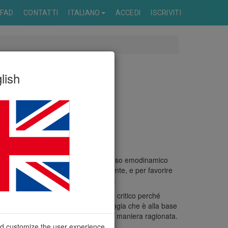
FAD
CONTATTI
ITALIANO
ACCEDI
ISCRIVITI
lish
della diagnosi eziologica dello scompenso emodinamico
a corretta gestione clinica del paziente, e per favorire
estione delle alterazioni emodinamiche.
estione più appropriata del paziente critico perché
rmette di comprendere la fisiopatologia che è alla base
a e così indirizzare il trattamento in maniera ragionata.
nd customize the user experience.