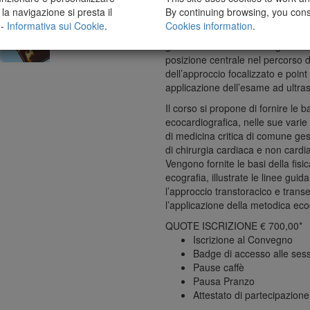
I criteri di appropriatezza dell’i
la navigazione si presta il
By continuing browsing, you cons
cardiovascolare assegnano all’ec
 -
Informativa sui Cookie
.
Cookies information
.
score elevato, a dimostrazione d
gestione clinica. Le linee guida 
posizione centrale nel percorso 
dell’approccio focalizzato e point
applicazione dell’esame ad ultras
Il corso si propone di fornire le b
ecocardiografica, nelle sue varie
di medicina critica di comune ges
di chirurgia cardiaca e non card
Vengono fornite le basi della fisi
ecografia, illustrate le linee guid
l’approccio transtoracico e trans
l’applicazione della metodica ecoc
QUOTE ISCRIZIONE € 700,00*
Iscrizione al Convegno
Badge di accesso alle sessi
Pause caffè
Pausa Pranzo
Attestato di partecipazione