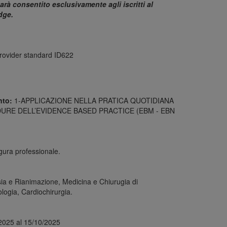
 sarà consentito esclusivamente agli iscritti al
dge.
Provider standard ID622
ento:
1-APPLICAZIONE NELLA PRATICA QUOTIDIANA
DURE DELL’EVIDENCE BASED PRACTICE (EBM - EBN
igura professionale.
esia e Rianimazione, Medicina e Chiurugia di
logia, Cardiochirurgia.
2025 al 15/10/2025