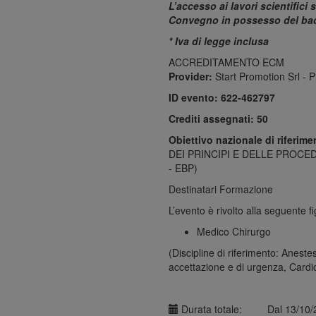
L’accesso
ai lavori scientifici
Convegno in possesso del ba
* Iva di
legge inclusa
ACCREDITAMENTO ECM
Provider:
Start Promotion Srl - 
ID
evento:
622-462797
Crediti
assegnati:
50
Obiettivo nazionale di riferim
DEI PRINCIPI E DELLE PROCE
- EBP)
Destinatari Formazione
L’evento è rivolto alla seguente f
Medico Chirurgo
(Discipline di riferimento: Anest
accettazione e di urgenza, Cardio
Durata totale:
Dal 13/10/