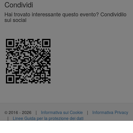
Condividi
Hai trovato interessante questo evento? Condividilo
sui social
© 2016 - 2026
|
Informativa sui Cookie
|
Informativa Privacy
|
Linee Guida per la protezione dei dati
Powered by
NikaSistemi