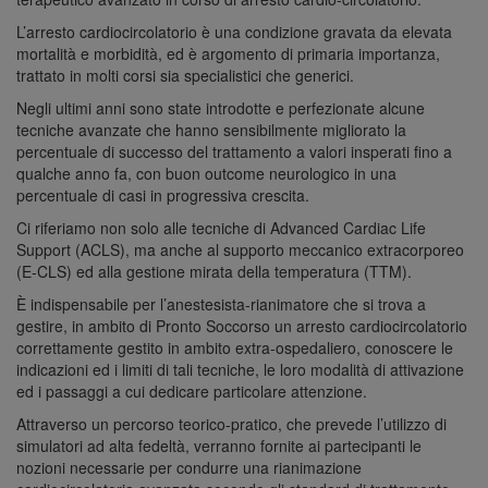
L’arresto cardiocircolatorio è una condizione gravata da elevata
mortalità e morbidità, ed è argomento di primaria importanza,
trattato in molti corsi sia specialistici che generici.
Negli ultimi anni sono state introdotte e perfezionate alcune
tecniche avanzate che hanno sensibilmente migliorato la
percentuale di successo del trattamento a valori insperati fino a
qualche anno fa, con buon outcome neurologico in una
percentuale di casi in progressiva crescita.
Ci riferiamo non solo alle tecniche di Advanced Cardiac Life
Support (ACLS), ma anche al supporto meccanico extracorporeo
(E-CLS) ed alla gestione mirata della temperatura (TTM).
È indispensabile per l’anestesista-rianimatore che si trova a
gestire, in ambito di Pronto Soccorso un arresto cardiocircolatorio
correttamente gestito in ambito extra-ospedaliero, conoscere le
indicazioni ed i limiti di tali tecniche, le loro modalità di attivazione
ed i passaggi a cui dedicare particolare attenzione.
Attraverso un percorso
teorico-pratico
, che prevede l’utilizzo di
simulatori ad alta fedeltà, verranno fornite ai partecipanti le
nozioni necessarie per condurre una rianimazione