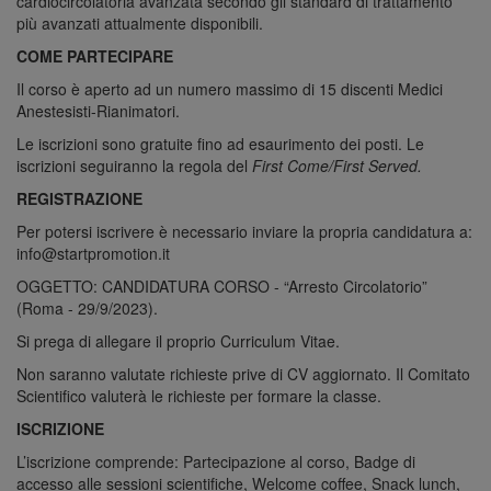
cardiocircolatoria avanzata secondo gli standard di trattamento
più avanzati attualmente disponibili.
COME PARTECIPARE
Il corso è aperto ad un numero massimo di
15 discenti Medici
Anestesisti-Rianimatori.
Le iscrizioni sono gratuite fino ad esaurimento dei posti.
Le
iscrizioni seguiranno la regola del
First Come/First Served.
REGISTRAZIONE
Per potersi iscrivere è necessario inviare la propria candidatura a:
info@startpromotion.it
OGGETTO
:
CANDIDATURA CORSO -
“Arresto Circolatorio”
(Roma - 29/9/2023)
.
Si prega di allegare il proprio Curriculum Vitae.
Non saranno valutate richieste prive di CV aggiornato. Il Comitato
Scientifico valuterà le richieste per formare la classe.
ISCRIZIONE
L’iscrizione comprende:
Partecipazione al corso, Badge di
accesso alle sessioni scientifiche, Welcome coffee, Snack lunch,