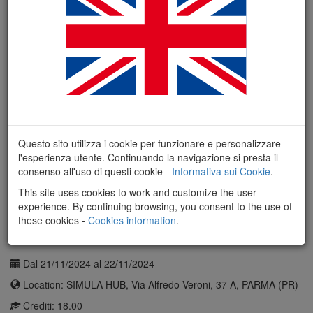
WORKSHOP DCD (DONATION
AFTER CARDIAC DEATH)
APPROCCIO TEORICO-PRATICO
ALLA DONAZIONE A CUORE FERMO
(DCD, DONATION AFTER CARDIAC
DEATH) NEI CONTESTI DI ARRESTO
Questo sito utilizza i cookie per funzionare e personalizzare
CARDIACO E DI LIMITAZIONE DEI
l'esperienza utente. Continuando la navigazione si presta il
consenso all'uso di questi cookie -
Informativa sui Cookie
.
TRATTAMENTI IN TERAPIA
INTENSIVA
This site uses cookies to work and customize the user
experience. By continuing browsing, you consent to the use of
these cookies -
Cookies information
.
Dettagli
Vedi programma
Dal 21/11/2024 al 22/11/2024
Location: SIMULA HUB, Via Alfredo Veroni, 37 A, PARMA (PR)
Crediti: 18.00